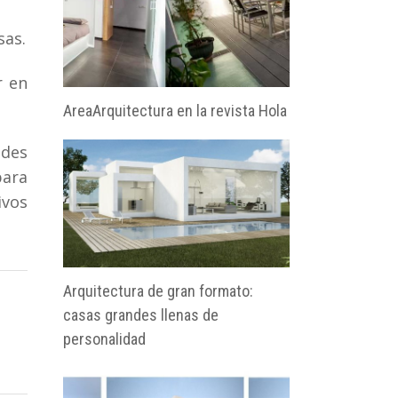
sas.
r en
AreaArquitectura en la revista Hola
ades
para
ivos
Arquitectura de gran formato:
casas grandes llenas de
personalidad